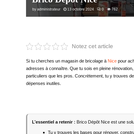
by
administrateur
13 octobre 2024
0
762
Notez cet article
Si tu cherches un magasin de bricolage à
Nice
pour ach
adresses à connaître. Que tu sois en pleine rénovation,
particuliers que les pros. Concrètement, tu y trouves de q
dépenses inutiles.
L’essentiel a retenir :
Brico Dépôt Nice est une solut
Tu y trouves les bases pour rénover, constru