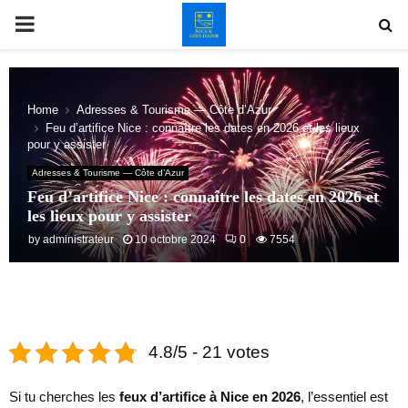
PRIMARY
MENU
Home
Adresses & Tourisme — Côte d’Azur
Feu d’artifice Nice : connaître les dates en 2026 et les lieux
pour y assister
Adresses & Tourisme — Côte d’Azur
Feu d’artifice Nice : connaître les dates en 2026 et
les lieux pour y assister
by
administrateur
10 octobre 2024
0
7554
4.8/5 - 21 votes
Si tu cherches les
feux d’artifice à Nice en 2026
, l’essentiel est