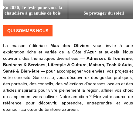
e
e
a
En 2020, Je teste pour vous la
s
N
r
chaudière à granulés de bois
Se protéger du soleil
p
i
c
r
S
c
C
o
e
e
QUI SOMMES NOUS
a
f
p
:
s
m
e
r
c
t
La maison éditoriale
Mas des Oliviers
vous invite à une
s
o
o
e
exploration riche et variée de la Côte d’Azur et au-delà. Nous
s
t
n
l
couvrons des thématiques diversifiées —
Adresses & Tourisme
,
i
é
n
d
Business & Services
,
Lifestyle & Culture
,
Maison, Tech & Auto
,
o
g
a
e
Santé & Bien-être
— pour accompagner vos envies, vos projets et
n
e
î
s
votre curiosité. Sur ce site, vous découvrirez des guides pratiques,
n
r
t
d
des portraits, des conseils, des sélections d’adresses locales et des
e
d
r
e
articles inspirants pour vivre pleinement la région, affiner vos choix
l
u
e
u
ou simplement vous cultiver. Notre ambition ? Être votre source de
s
s
l
x
référence pour découvrir, apprendre, entreprendre et vous
?
o
e
r
épanouir au cœur du territoire azuréen.
l
s
o
e
d
i
i
a
s
l
t