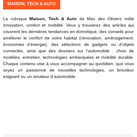
n
n
e
MAISON, TECH & AUTO
u
f
u
à
i
o
e
N
s
La rubrique
Maison, Tech & Auto
de
Mas des Oliviers
mêle
n
e
i
i
innovation, confort et mobilité. Vous y trouverez des articles qui
o
n
c
n
couvrent les dernières tendances en domotique, des conseils pour
v
F
e
e
améliorer le confort de votre habitat (rénovation, aménagement,
m
a
r
:
q
économies d’énergie), des sélections de gadgets ou d’objets
m
t
a
l
u
connectés, ainsi que des dossiers sur l’automobile : choix de
e
n
a
i
modèles, entretien, technologies embarquées et mobilité durable.
u
c
s
v
Chaque contenu vise à vous accompagner au quotidien, que vous
r
e
o
o
soyez un passionné de nouvelles technologies, un bricoleur
B
l
u
exigeant ou un amateur d’automobile.
l
u
s
o
t
r
g
i
e
:
o
s
d
n
s
é
i
e
c
d
m
o
é
b
u
a
l
v
l