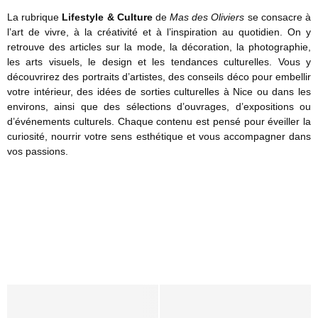
t
u
e
d
La rubrique
Lifestyle & Culture
de
Mas des Oliviers
se consacre à
s
i
n
e
l’art de vivre, à la créativité et à l’inspiration au quotidien. On y
h
p
t
:
retrouve des articles sur la mode, la décoration, la photographie,
e
e
c
c
les arts visuels, le design et les tendances culturelles. Vous y
l
s
h
o
découvrirez des portraits d’artistes, des conseils déco pour embellir
l
o
m
votre intérieur, des idées de sorties culturelles à Nice ou dans les
M
i
p
environs, ainsi que des sélections d’ouvrages, d’expositions ou
o
s
r
d’événements culturels. Chaque contenu est pensé pour éveiller la
d
i
e
curiosité, nourrir votre sens esthétique et vous accompagner dans
y
r
n
vos passions.
f
l
d
:
a
r
d
m
e
é
e
l
c
i
a
o
G
l
c
u
l
o
M
v
e
m
r
u
m
e
r
u
z
e
n