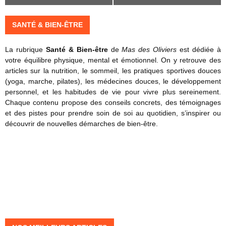
e
e
O
E
i
e
l
p
l
SANTÉ & BIEN-ÊTRE
s
s
i
l
t
d
l
e
h
e
La rubrique
Santé & Bien-être
de
Mas des Oliviers
est dédiée à
a
u
é
s
votre équilibre physique, mental et émotionnel. On y retrouve des
t
r
t
m
N
articles sur la nutrition, le sommeil, les pratiques sportives douces
i
e
i
i
(yoga, marche, pilates), les médecines douces, le développement
o
s
q
ç
personnel, et les habitudes de vie pour vivre plus sereinement.
n
m
u
o
Chaque contenu propose des conseils concrets, des témoignages
f
G
u
e
i
et des pistes pour prendre soin de soi au quotidien, s’inspirer ou
é
t
:
s
découvrir de nouvelles démarches de bien-être.
m
u
r
m
i
e
é
n
l
v
i
l
é
n
e
l
M
e
s
e
m
,
s
z
p
a
v
m
o
n
o
u
t