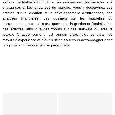
à
explore l’actualité économique, les innovations, les services aux
t
b
N
entreprises et les tendances du marché. Vous y découvrirez des
u
i
i
articles sur la création et le développement d’entreprises, des
e
t
c
analyses financières, des dossiers sur les mutuelles ou
l
a
e
assurances, des conseils pratiques pour la gestion et l’optimisation
l
t
:
des activités, ainsi que des zooms sur des start-ups ou acteurs
e
i
1
locaux. Chaque contenu est enrichi d’exemples concrets, de
:
o
0
retours d’expérience et d’outils utiles pour vous accompagner dans
v
n
i
vos projets professionnels ou personnels.
o
:
d
t
d
é
m
r
é
e
m
e
m
s
s
a
d
é
r
’
c
c
a
u
h
c
r
e
t
i
s
i
t
,
v
é
d
i
s
é
t