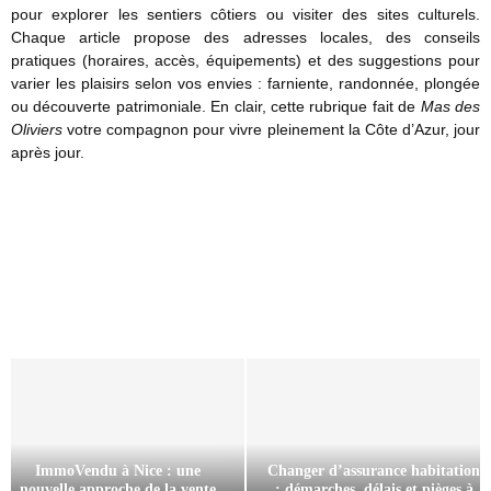
pour explorer les sentiers côtiers ou visiter des sites culturels.
Chaque article propose des adresses locales, des conseils
pratiques (horaires, accès, équipements) et des suggestions pour
varier les plaisirs selon vos envies : farniente, randonnée, plongée
ou découverte patrimoniale. En clair, cette rubrique fait de
Mas des
Oliviers
votre compagnon pour vivre pleinement la Côte d’Azur, jour
après jour.
ImmoVendu à Nice : une
Changer d’assurance habitation
nouvelle approche de la vente
: démarches, délais et pièges à