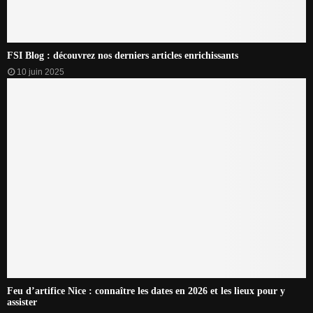
y
a
s
s
FSI Blog : découvrez nos derniers articles enrichissants
i
10 juin 2025
s
t
e
r
Feu d’artifice Nice : connaître les dates en 2026 et les lieux pour y
assister