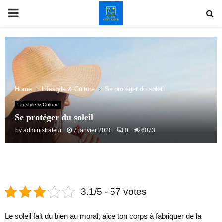
PRIMARY
MENU
Home
Lifestyle & Culture
Se protéger du soleil
Lifestyle & Culture
Se protéger du soleil
by
administrateur
7 janvier 2020
0
6073
3.1/5 - 57 votes
Le soleil fait du bien au moral, aide ton corps à fabriquer de la