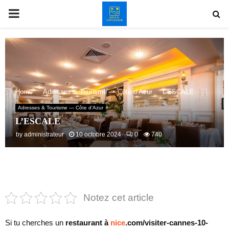
PRIMARY
MENU
Home
Adresses & Tourisme — Côte d’Azur
L’ESCALE
Adresses & Tourisme — Côte d’Azur
L’ESCALE
by
administrateur
10 octobre 2024
0
740
Notez cet article
Si tu cherches un
restaurant à
nice
.com/visiter-cannes-10-