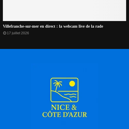
Villefranche-sur-mer en direct : la webcam live de la rade
17 juillet 2026