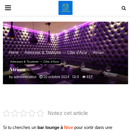
PRIMARY
MENU
Home
Adresses & Tourisme — Côte d’Azur
Atrium
Adresses & Tourisme — Côte d’Azur
Atrium
by
administrateur
10 octobre 2024
0
817
Notez cet article
Si tu cherches un
bar lounge à
Nice
pour sortir dans une