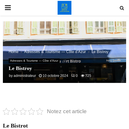
PRIMARY
MENU
Home
Adresses & Tourisme — Côte d’Azur
Le Bistroy
Adresses & Tourisme — Côte d’Azur
Le Bistroy
by
administrateur
10 octobre 2024
0
725
Notez cet article
Le Bistrot