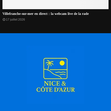
Villefranche-sur-mer en direct : la webcam live de la rade
17 juillet 2026