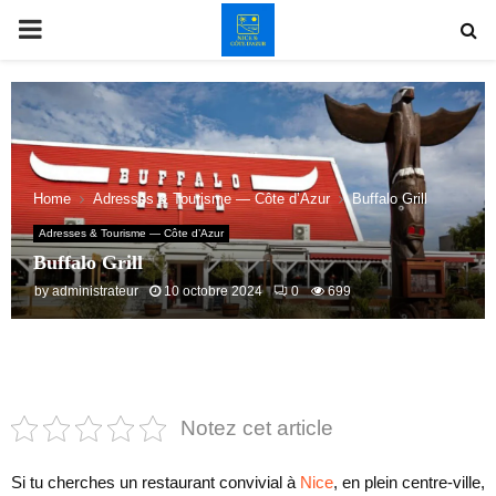
PRIMARY
MENU
Home
Adresses & Tourisme — Côte d’Azur
Buffalo Grill
Adresses & Tourisme — Côte d’Azur
Buffalo Grill
by
administrateur
10 octobre 2024
0
699
Notez cet article
Si tu cherches un restaurant convivial à
Nice
, en plein centre-ville,