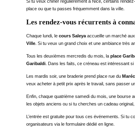
Si tu veux chiner régulièrement à Nice, certains rendez-
place ou que tu passes fréquemment dans la ville.
Les rendez-vous récurrents à conna
Chaque lundi, le
cours Saleya
accueille un marché au
Ville
. Si tu veux un grand choix et une ambiance très an
Tous les deuxièmes mercredis du mois, la
place Garib
Garibaldi
. Dans les faits, ce créneau est intéressant s
Les mardis soir, une braderie prend place rue du
Maréc
veux acheter à petit prix après le travail, sans passer u
Enfin, chaque quatrième samedi du mois, une bourse 
les objets anciens ou si tu cherches un cadeau original,
L’entrée est gratuite pour tous ces événements. Si tu co
organisateurs via le formulaire dédié en ligne.