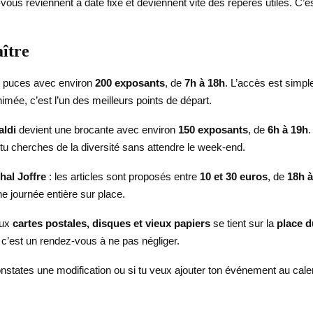
vous reviennent à date fixe et deviennent vite des repères utiles. C’e
ître
x puces avec environ
200 exposants
, de
7h à 18h
. L’accès est simpl
imée, c’est l’un des meilleurs points de départ.
aldi
devient une brocante avec environ
150 exposants
, de
6h à 19h
.
i tu cherches de la diversité sans attendre le week-end.
hal Joffre
: les articles sont proposés entre
10 et 30 euros
, de
18h à
ne journée entière sur place.
aux
cartes postales, disques et vieux papiers
se tient sur la
place d
 c’est un rendez-vous à ne pas négliger.
nstates une modification ou si tu veux ajouter ton événement au calendr