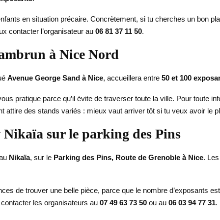
fants en situation précaire. Concrètement, si tu cherches un bon plan 
eux contacter l’organisateur au
06 81 37 11 50
.
hambrun à Nice Nord
tué
Avenue George Sand à Nice
, accueillera entre
50 et 100 exposa
us pratique parce qu’il évite de traverser toute la ville. Pour toute in
attire des stands variés : mieux vaut arriver tôt si tu veux avoir le p
 Nikaïa sur le parking des Pins
 au
Nikaïa
, sur le
Parking des Pins, Route de Grenoble à Nice
. Les
nces de trouver une belle pièce, parce que le nombre d’exposants es
 contacter les organisateurs au
07 49 63 73 50
ou au
06 03 94 77 31
.