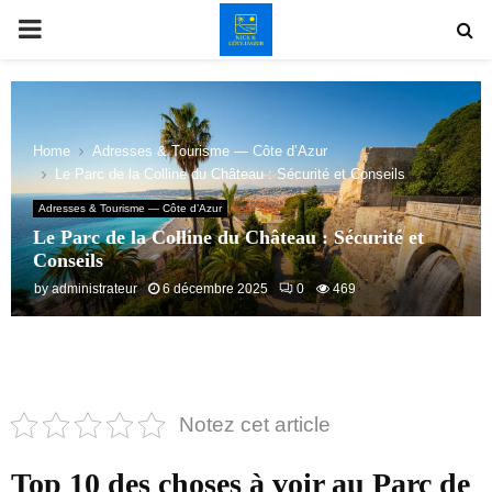
PRIMARY
MENU
Home
Adresses & Tourisme — Côte d’Azur
Le Parc de la Colline du Château : Sécurité et Conseils
Adresses & Tourisme — Côte d’Azur
Le Parc de la Colline du Château : Sécurité et
Conseils
by
administrateur
6 décembre 2025
0
469
Notez cet article
Top 10 des choses à voir au Parc de