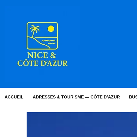
ACCUEIL
ADRESSES & TOURISME — CÔTE D’AZUR
BUS