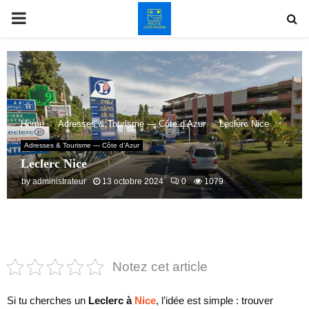
PRIMARY
MENU
Home
Adresses & Tourisme — Côte d’Azur
Leclerc Nice
Adresses & Tourisme — Côte d’Azur
Leclerc Nice
by
administrateur
13 octobre 2024
0
1079
Notez cet article
Si tu cherches un
Leclerc à
Nice
, l’idée est simple : trouver