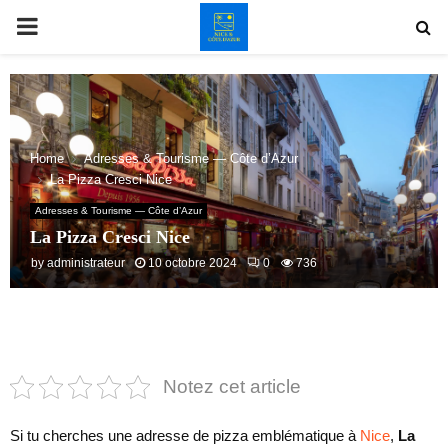
PRIMARY
MENU
Home
Adresses & Tourisme — Côte d’Azur
La Pizza Cresci Nice
Adresses & Tourisme — Côte d’Azur
La Pizza Cresci Nice
by
administrateur
10 octobre 2024
0
736
Notez cet article
Si tu cherches une adresse de pizza emblématique à
Nice
,
La