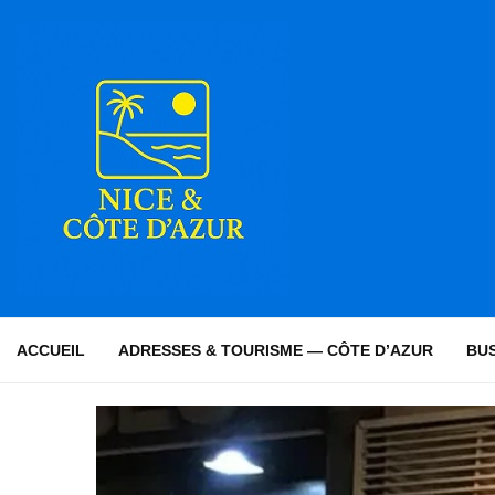
ACCUEIL
ADRESSES & TOURISME — CÔTE D’AZUR
BUS