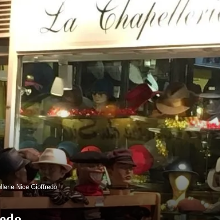
lerie Nice Gioffredo
redo