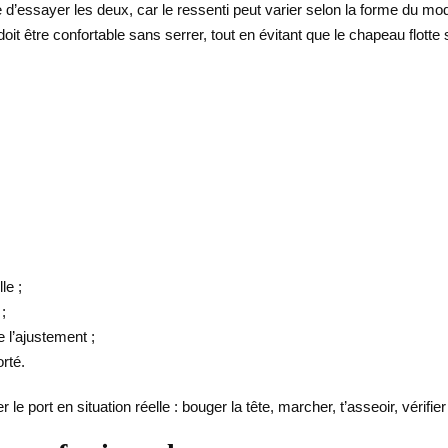
le d’essayer les deux, car le ressenti peut varier selon la forme du mo
 être confortable sans serrer, tout en évitant que le chapeau flotte s
le ;
;
e l’ajustement ;
orté.
 le port en situation réelle : bouger la tête, marcher, t’asseoir, vérif