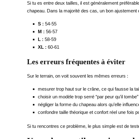
Si tu es entre deux tailles, il est généralement préférab
chapeau. Dans la majorité des cas, un bon ajustement doit
S :
54-55
M :
56-57
L :
58-59
XL :
60-61
Les erreurs fréquentes à éviter
Sur le terrain, on voit souvent les mêmes erreurs :
mesurer trop haut sur le crâne, ce qui fausse la tail
choisir un modèle trop serré “par peur qu’il tombe” 
négliger la forme du chapeau alors qu’elle influenc
confondre taille théorique et confort réel une fois p
Si tu rencontres ce problème, le plus simple est de tester