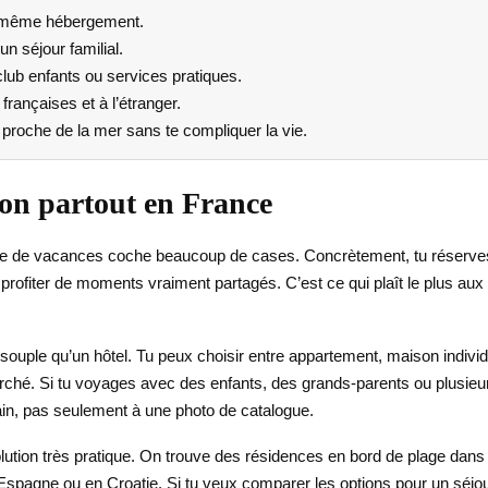
n même hébergement.
n séjour familial.
lub enfants ou services pratiques.
françaises et à l’étranger.
e proche de la mer sans te compliquer la vie.
on partout en France
dence de vacances coche beaucoup de cases. Concrètement, tu réserv
 profiter de moments vraiment partagés. C’est ce qui plaît le plus au
souple qu’un hôtel. Tu peux choisir entre appartement, maison indivi
rché. Si tu voyages avec des enfants, des grands-parents ou plusieur
rrain, pas seulement à une photo de catalogue.
olution très pratique. On trouve des résidences en bord de plage dans 
spagne ou en Croatie. Si tu veux comparer les options pour un séjour