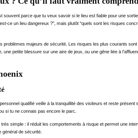
eux ? Ce qu’il faut vraiment compren
 souvent parce que tu veux savoir si le lieu est fiable pour une sort
s “est-ce un lieu dangereux ?”, mais plutôt “quels sont les risques conc
es problèmes majeurs de sécurité. Les risques les plus courants sont 
 une petite blessure sur une aire de jeux, ou une gêne liée à l’afflue
hoenix
té
personnel qualifié veille à la tranquillité des visiteurs et reste prése
ou si tu ne connais pas encore le parc.
 très simple : il réduit les comportements à risque et permet une inte
e général de sécurité.