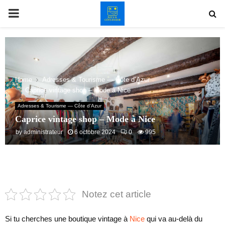
PRIMARY
MENU
Home
Adresses & Tourisme — Côte d’Azur
Caprice vintage shop – Mode à Nice
Adresses & Tourisme — Côte d’Azur
Caprice vintage shop – Mode à Nice
by
administrateur
6 octobre 2024
0
995
Notez cet article
Si tu cherches une boutique vintage à
Nice
qui va au-delà du