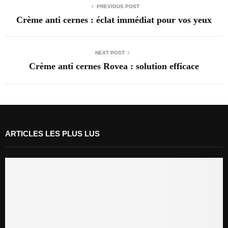
PREVIOUS POST
Crème anti cernes : éclat immédiat pour vos yeux
NEXT POST
Crème anti cernes Rovea : solution efficace
ARTICLES LES PLUS LUS