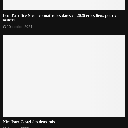
Feu d’artifice Nice : connaître les dates en 2026 et les lieux pour y
assister
10 octobre 2024
Nice Parc Castel des deux rois