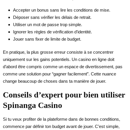
Accepter un bonus sans lire les conditions de mise.
Déposer sans vérifier les délais de retrait.
Utiliser un mot de passe trop simple.
Ignorer les règles de vérification d’identité.
Jouer sans fixer de limite de budget.
En pratique, la plus grosse erreur consiste à se concentrer
uniquement sur les gains potentiels. Un casino en ligne doit
d’abord être compris comme un espace de divertissement, pas
comme une solution pour “gagner facilement”. Cette nuance
change beaucoup de choses dans ta manière de jouer.
Conseils d’expert pour bien utiliser
Spinanga Casino
Si tu veux profiter de la plateforme dans de bonnes conditions,
commence par définir ton budget avant de jouer. C’est simple,