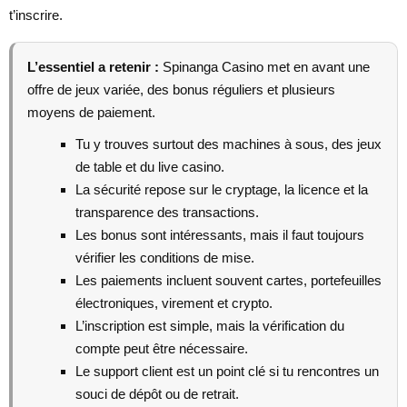
t’inscrire.
L’essentiel a retenir :
Spinanga Casino met en avant une
offre de jeux variée, des bonus réguliers et plusieurs
moyens de paiement.
Tu y trouves surtout des machines à sous, des jeux
de table et du live casino.
La sécurité repose sur le cryptage, la licence et la
transparence des transactions.
Les bonus sont intéressants, mais il faut toujours
vérifier les conditions de mise.
Les paiements incluent souvent cartes, portefeuilles
électroniques, virement et crypto.
L’inscription est simple, mais la vérification du
compte peut être nécessaire.
Le support client est un point clé si tu rencontres un
souci de dépôt ou de retrait.