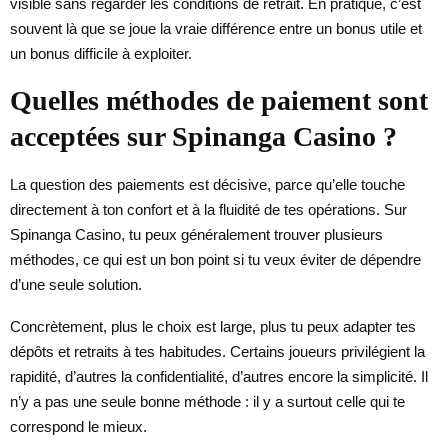
visible sans regarder les conditions de retrait. En pratique, c’est
souvent là que se joue la vraie différence entre un bonus utile et
un bonus difficile à exploiter.
Quelles méthodes de paiement sont
acceptées sur Spinanga Casino ?
La question des paiements est décisive, parce qu’elle touche
directement à ton confort et à la fluidité de tes opérations. Sur
Spinanga Casino, tu peux généralement trouver plusieurs
méthodes, ce qui est un bon point si tu veux éviter de dépendre
d’une seule solution.
Concrètement, plus le choix est large, plus tu peux adapter tes
dépôts et retraits à tes habitudes. Certains joueurs privilégient la
rapidité, d’autres la confidentialité, d’autres encore la simplicité. Il
n’y a pas une seule bonne méthode : il y a surtout celle qui te
correspond le mieux.