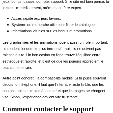
jeux, bonus, caisse, compte, support. Si le site est bien pensé, tu
le sens immédiatement, même sans être expert.
Accès rapide aux jeux favoris.
Système de recherche utile pour filtrer le catalogue.
Informations visibles sur les bonus et promotions.
Les graphismes et les animations jouent aussi un rôle important.
Ils rendent l’ensemble plus immersif, mais ils ne doivent pas
ralentir le site. Un bon casino en ligne trouve l’équilibre entre
esthétique et rapidité, et c’est ce que les joueurs apprécient le
plus sur le terrain.
Autre point concret : la compatibilité mobile. Si tu joues souvent
depuis ton téléphone, il faut que l’interface reste lisible, que les
boutons soient simples à toucher et que les pages se chargent
vite. Sinon, l’expérience devient vite frustrante.
Comment contacter le support