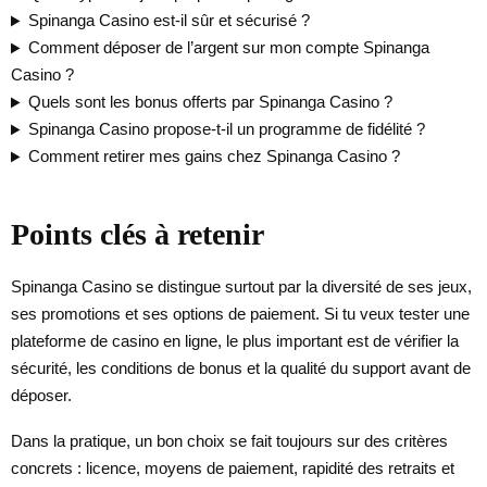
Spinanga Casino est-il sûr et sécurisé ?
Comment déposer de l’argent sur mon compte Spinanga
Casino ?
Quels sont les bonus offerts par Spinanga Casino ?
Spinanga Casino propose-t-il un programme de fidélité ?
Comment retirer mes gains chez Spinanga Casino ?
Points clés à retenir
Spinanga Casino se distingue surtout par la diversité de ses jeux,
ses promotions et ses options de paiement. Si tu veux tester une
plateforme de casino en ligne, le plus important est de vérifier la
sécurité, les conditions de bonus et la qualité du support avant de
déposer.
Dans la pratique, un bon choix se fait toujours sur des critères
concrets : licence, moyens de paiement, rapidité des retraits et