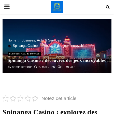
PRIMARY
MENU
Home
Business, Actu & Services
Spinanga Casino : découvrez des jeux incroyables
Business, Actu & Services
Spinanga Casino : découvrez des jeux incroyables
by
administrateur
30 mai 2025
0
312
Notez cet article
Spinanga Casino : explorez des