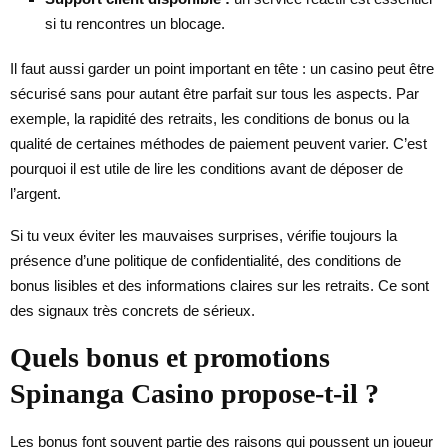
si tu rencontres un blocage.
Il faut aussi garder un point important en tête : un casino peut être
sécurisé sans pour autant être parfait sur tous les aspects. Par
exemple, la rapidité des retraits, les conditions de bonus ou la
qualité de certaines méthodes de paiement peuvent varier. C’est
pourquoi il est utile de lire les conditions avant de déposer de
l’argent.
Si tu veux éviter les mauvaises surprises, vérifie toujours la
présence d’une politique de confidentialité, des conditions de
bonus lisibles et des informations claires sur les retraits. Ce sont
des signaux très concrets de sérieux.
Quels bonus et promotions
Spinanga Casino propose-t-il ?
Les bonus font souvent partie des raisons qui poussent un joueur