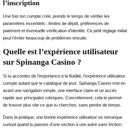
l’inscription
Une fois ton compte créé, prends le temps de vérifier les
paramètres essentiels : limites de dépôt, préférences de
paiement et éventuelle vérification d’identité. Ce petit réglage initial
peut t’éviter beaucoup de problèmes ensuite.
Quelle est l’expérience utilisateur
sur Spinanga Casino ?
Si tu accordes de l’importance à la fluidité, l’expérience utilisateur
compte autant que le catalogue de jeux. Spinanga Casino met en
avant une navigation simple, une interface claire et un accès
rapide aux principales rubriques. Concrètement, cela te permet
de trouver plus vite ce que tu cherches, sans perdre de temps.
Dans la pratique, une bonne expérience utilisateur se remarque
surtout quand tu passes d’une section à une autre sans friction :