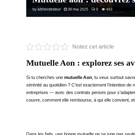
by
administrateur
30 mai 2025
0
493
Notez cet article
Mutuelle Aon : explorez ses a
Si tu cherches une
mutuelle Aon
, tu veux surtout sav
sérénité au quotidien ? C’est exactement l’intention de
entreprises — avec des contrats pensés pour s’adapter 
couvre, comment elle rembourse, à qui elle convient, et
Dans les faits, une bonne mutuelle ne se juge pas seulem