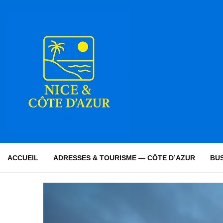
ACCUEIL
ADRESSES & TOURISME — CÔTE D’AZUR
BUS