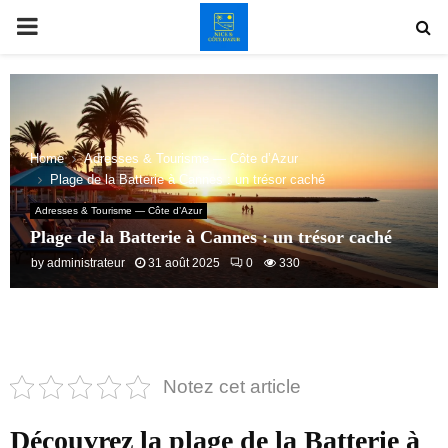
PRIMARY
MENU
Home
Adresses & Tourisme — Côte d’Azur
Plage de la Batterie à Cannes : un trésor caché
Adresses & Tourisme — Côte d’Azur
Plage de la Batterie à Cannes : un trésor caché
by
administrateur
31 août 2025
0
330
Notez cet article
Découvrez la plage de la Batterie à