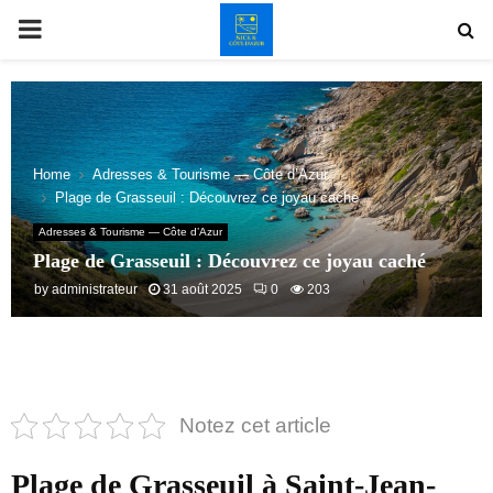
PRIMARY
MENU
Home
Adresses & Tourisme — Côte d’Azur
Plage de Grasseuil : Découvrez ce joyau caché
Adresses & Tourisme — Côte d’Azur
Plage de Grasseuil : Découvrez ce joyau caché
by
administrateur
31 août 2025
0
203
Notez cet article
Plage de Grasseuil à Saint-Jean-