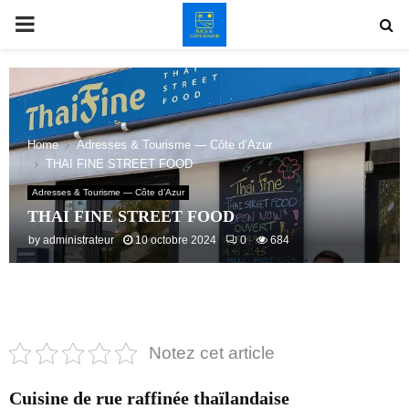
PRIMARY
MENU
Home
Adresses & Tourisme — Côte d’Azur
THAI FINE STREET FOOD
Adresses & Tourisme — Côte d’Azur
THAI FINE STREET FOOD
by
administrateur
10 octobre 2024
0
684
Notez cet article
Cuisine de rue raffinée thaïlandaise