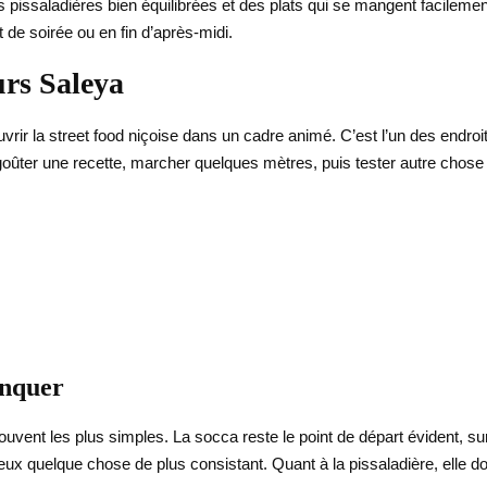
s pissaladières bien équilibrées et des plats qui se mangent facileme
t de soirée ou en fin d’après-midi.
urs Saleya
rir la street food niçoise dans un cadre animé. C’est l’un des endroi
goûter une recette, marcher quelques mètres, puis tester autre chos
anquer
souvent les plus simples. La socca reste le point de départ évident, sur
eux quelque chose de plus consistant. Quant à la pissaladière, elle do