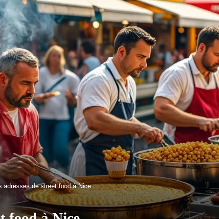
s adresses de street food à Nice
t food à Nice