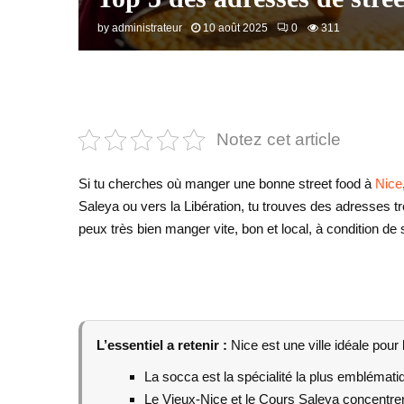
by
administrateur
10 août 2025
0
311
Notez cet article
Si tu cherches où manger une bonne street food à
Nice
Saleya ou vers la Libération, tu trouves des adresses trè
peux très bien manger vite, bon et local, à condition de
L’essentiel a retenir :
Nice est une ville idéale pour
La socca est la spécialité la plus emblématiqu
Le Vieux-Nice et le Cours Saleya concentre