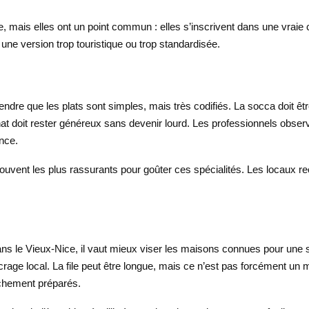
mais elles ont un point commun : elles s’inscrivent dans une vraie cul
ne version trop touristique ou trop standardisée.
endre que les plats sont simples, mais très codifiés. La socca doit être 
agnat doit rester généreux sans devenir lourd. Les professionnels obs
ence.
 souvent les plus rassurants pour goûter ces spécialités. Les locau
s le Vieux-Nice, il vaut mieux viser les maisons connues pour une spé
rage local. La file peut être longue, mais ce n’est pas forcément un 
îchement préparés.