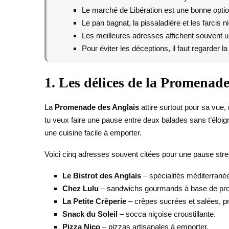
Le marché de Libération est une bonne optio
Le pan bagnat, la pissaladière et les farcis n
Les meilleures adresses affichent souvent un
Pour éviter les déceptions, il faut regarder la 
1. Les délices de la Promenade
La
Promenade des Anglais
attire surtout pour sa vue,
tu veux faire une pause entre deux balades sans t’éloig
une cuisine facile à emporter.
Voici cinq adresses souvent citées pour une pause stree
Le Bistrot des Anglais
– spécialités méditerrané
Chez Lulu
– sandwichs gourmands à base de prod
La Petite Crêperie
– crêpes sucrées et salées, pr
Snack du Soleil
– socca niçoise croustillante.
Pizza Nico
– pizzas artisanales à emporter.