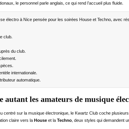
onaux, le personnel parle anglais, ce qui rend l’accueil plus fluide.
e électro à Nice pensée pour les soirées House et Techno, avec réser
e club.
.
uprès du club.
cilement.
spèces.
ntèle internationale.
tributeur automatique.
e autant les amateurs de musique éle
 lieu centré sur la musique électronique, le Kwartz Club coche plusieu
ation claire vers la
House
et la
Techno
, deux styles qui demandent u