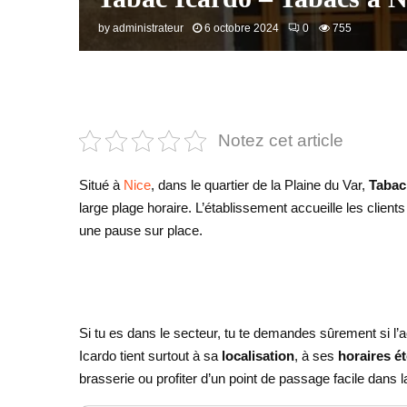
by
administrateur
6 octobre 2024
0
755
Notez cet article
Situé à
Nice
, dans le quartier de la Plaine du Var,
Tabac
large plage horaire. L’établissement accueille les client
une pause sur place.
Si tu es dans le secteur, tu te demandes sûrement si l’
Icardo tient surtout à sa
localisation
, à ses
horaires é
brasserie ou profiter d’un point de passage facile dans l