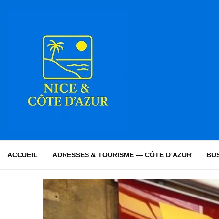
ACCUEIL
ADRESSES & TOURISME — CÔTE D’AZUR
BUS