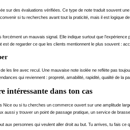
e sur des évaluations vérifiées. Ce type de note traduit souvent une
convenir si tu recherches avant tout la praticité, mais il est logique d
as forcément un mauvais signal. Elle indique surtout que l’expérience 
t est de regarder ce que les clients mentionnent le plus souvent : accue
per
 de les lire avec recul. Une mauvaise note isolée ne reflète pas toujou
endances qui reviennent : propreté, amabilité, rapidité, qualité de la pa
re intéressante dans ton cas
ans Nice ou si tu cherches un commerce ouvert sur une amplitude larg
x aussi y trouver un point de passage pratique, un service de brasser
t aux personnes qui veulent aller droit au but. Tu arrives, tu fais ce q