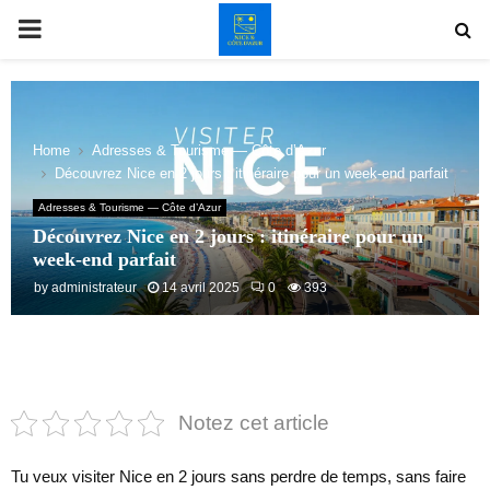
PRIMARY
MENU
Home
Adresses & Tourisme — Côte d’Azur
Découvrez Nice en 2 jours : itinéraire pour un week-end parfait
Adresses & Tourisme — Côte d’Azur
Découvrez Nice en 2 jours : itinéraire pour un
week-end parfait
by
administrateur
14 avril 2025
0
393
Notez cet article
Tu veux visiter Nice en 2 jours sans perdre de temps, sans faire