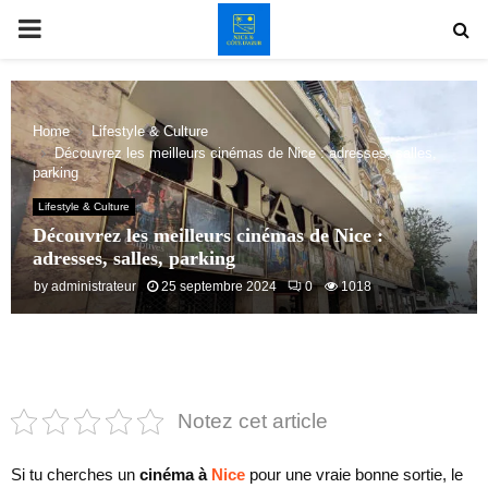
PRIMARY
MENU
Home
Lifestyle & Culture
Découvrez les meilleurs cinémas de Nice : adresses, salles,
parking
Lifestyle & Culture
Découvrez les meilleurs cinémas de Nice :
adresses, salles, parking
by
administrateur
25 septembre 2024
0
1018
Notez cet article
Si tu cherches un
cinéma à
Nice
pour une vraie bonne sortie, le