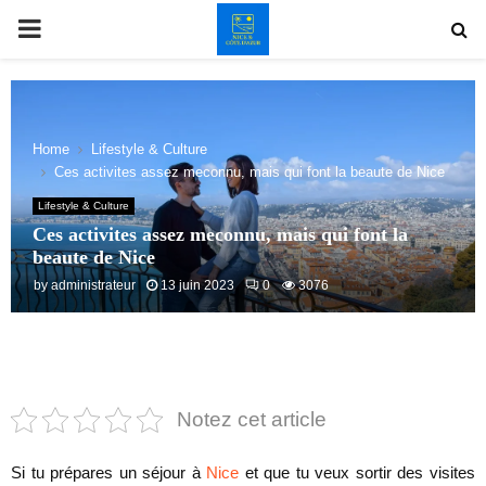
PRIMARY
MENU
Home
Lifestyle & Culture
Ces activites assez meconnu, mais qui font la beaute de Nice
Lifestyle & Culture
Ces activites assez meconnu, mais qui font la
beaute de Nice
by
administrateur
13 juin 2023
0
3076
Notez cet article
Si tu prépares un séjour à
Nice
et que tu veux sortir des visites