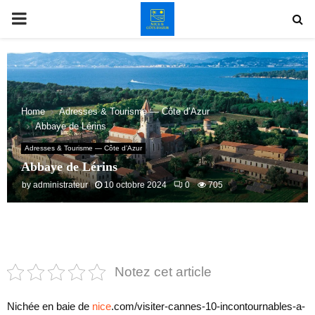
PRIMARY
MENU
Home
Adresses & Tourisme — Côte d’Azur
Abbaye de Lérins
Adresses & Tourisme — Côte d’Azur
Abbaye de Lérins
by
administrateur
10 octobre 2024
0
705
Notez cet article
Nichée en baie de
nice
.com/visiter-cannes-10-incontournables-a-