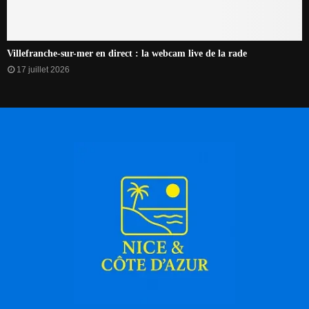
Villefranche-sur-mer en direct : la webcam live de la rade
17 juillet 2026