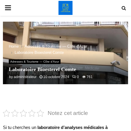
PRIMARY
MENU
Home
Adresses & Tourisme — Côte d’Azur
Laboratoire Bioesterel Comte
Adresses & Tourisme — Côte d’Azur
Laboratoire Bioesterel Comte
by
administrateur
10 octobre 2024
0
761
Notez cet article
Si tu cherches un
laboratoire d’analyses médicales à