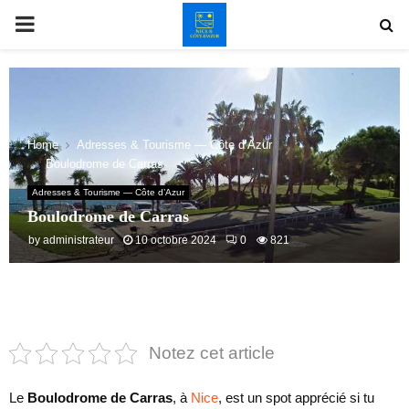
PRIMARY
MENU
Home
Adresses & Tourisme — Côte d’Azur
Boulodrome de Carras
Adresses & Tourisme — Côte d’Azur
Boulodrome de Carras
by
administrateur
10 octobre 2024
0
821
Notez cet article
Le
Boulodrome de Carras
, à
Nice
, est un spot apprécié si tu