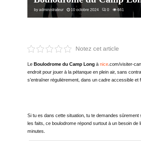
by
administrateur
10 octobre 2024
0
661
Notez cet article
Le
Boulodrome du Camp Long
à
nice
.com/visiter-can
endroit pour jouer à la pétanque en plein air, sans contr
s’entraîner régulièrement, dans un cadre accessible et fa
Si tu es dans cette situation, tu te demandes sûrement s
les faits, ce boulodrome répond surtout à un besoin de li
minutes.