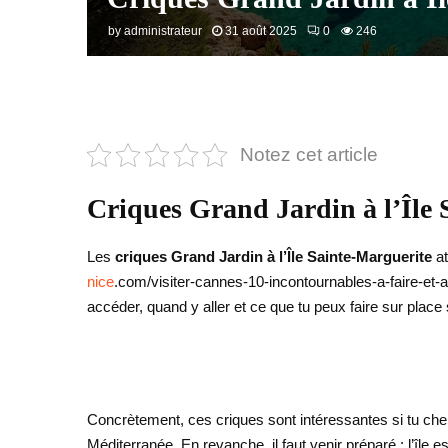
by
administrateur
31 août 2025
0
246
Notez cet article
Criques Grand Jardin à l’Île S
Les
criques Grand Jardin à l’Île Sainte-Marguerite
at
nice
.com/visiter-cannes-10-incontournables-a-faire-et-
accéder, quand y aller et ce que tu peux faire sur plac
Concrètement, ces criques sont intéressantes si tu cherc
Méditerranée. En revanche, il faut venir préparé : l’île 