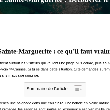
ainte-Marguerite : ce qu’il faut vraim
tirent surtout les visiteurs qui veulent une plage plus calme, plus sa
a-voir/ »>Cannes. Si tu es dans cette situation, tu te demandes sûrem
e sans mauvaise surprise.
Sommaire de l'article
hes une baignade dans une eau claire, une balade en pleine nature et 
est protégée, les services sont limités et l’expérience est bien meilleu