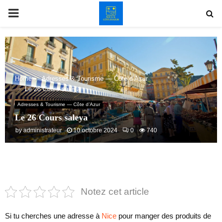
PRIMARY
MENU
Home
Adresses & Tourisme — Côte d’Azur
Le 26 Cours saleya
Adresses & Tourisme — Côte d’Azur
Le 26 Cours saleya
by
administrateur
10 octobre 2024
0
740
Notez cet article
Si tu cherches une adresse à
Nice
pour manger des produits de