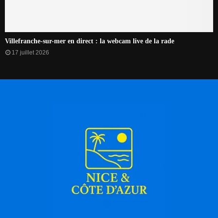
Villefranche-sur-mer en direct : la webcam live de la rade
17 juillet 2026