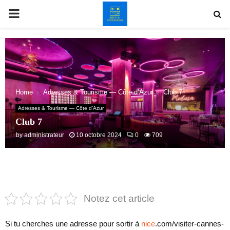
PRIMARY
MENU
Home
Adresses & Tourisme — Côte d’Azur
Club 7
Adresses & Tourisme — Côte d’Azur
Club 7
by
administrateur
10 octobre 2024
0
709
Notez cet article
Si tu cherches une adresse pour sortir à
nice
.com/visiter-cannes-