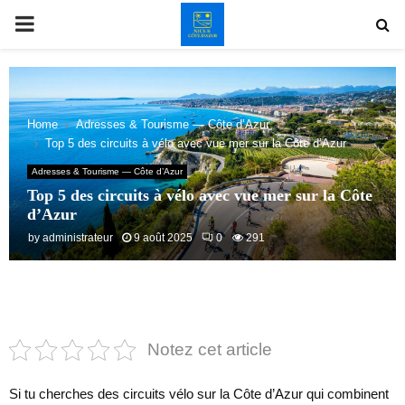
PRIMARY
MENU
Home
Adresses & Tourisme — Côte d’Azur
Top 5 des circuits à vélo avec vue mer sur la Côte d’Azur
Adresses & Tourisme — Côte d’Azur
Top 5 des circuits à vélo avec vue mer sur la Côte
d’Azur
by
administrateur
9 août 2025
0
291
Notez cet article
Si tu cherches des circuits vélo sur la Côte d’Azur qui combinent