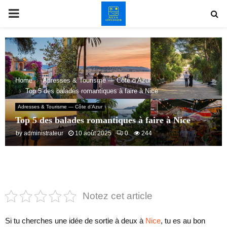
PRIMARY
MENU
Home
Adresses & Tourisme — Côte d’Azur
Top 5 des balades romantiques à faire à Nice
Adresses & Tourisme — Côte d’Azur
Top 5 des balades romantiques à faire à Nice
by
administrateur
10 août 2025
0
244
Notez cet article
Si tu cherches une idée de sortie à deux à
Nice
, tu es au bon