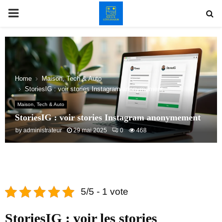
PRIMARY
MENU
Home
Maison, Tech & Auto
StoriesIG : voir stories Instagram anonymement
Maison, Tech & Auto
StoriesIG : voir stories Instagram anonymement
by
administrateur
29 mai 2025
0
468
5/5 - 1 vote
StoriesIG : voir les stories