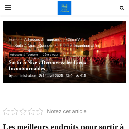
PRIMARY
MENU
Home
Adresses & Tourisme — Côte d’Azur
Sortir à Nice : Découvrez les Lieux Incontournables
Adresses & Tourisme — Côte d’Azur
Sortir à Nice : Découvrez les Lieux
Incontournables
by
administrateur
14 avril 2025
0
415
Notez cet article
Les meilleurs endroits pour sortir à