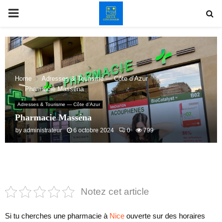
PRIMARY
MENU
Home
Adresses & Tourisme — Côte d’Azur
Pharmacie Masséna
Adresses & Tourisme — Côte d’Azur
Pharmacie Masséna
by
administrateur
6 octobre 2024
0
799
Notez cet article
Si tu cherches une pharmacie à
Nice
ouverte sur des horaires