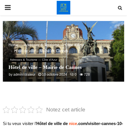
PRIMARY
MENU
Home
Adresses & Tourisme — Côte d’Azur
Hôtel de ville – Mairie de Cannes
Adresses & Tourisme — Côte d’Azur
Hôtel de ville – Mairie de Cannes
by
administrateur
10 octobre 2024
0
728
Notez cet article
Si tu veux visiter l’
Hôtel de ville de
nice
.com/visiter-cannes-10-