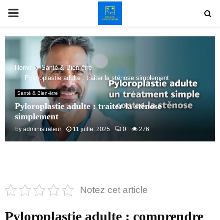
PRIMARY
MENU
Home
Santé & Bien-être
Pyloroplastie adulte : traiter la sténose simplement
Santé & Bien-être
Pyloroplastie adulte : traiter la sténose
simplement
by
administrateur
11 juillet 2025
0
276
Notez cet article
Pyloroplastie adulte : comprendre