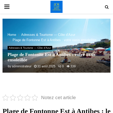
PRIMARY
MENU
Home
Adresses & Tourisme — Côte d’Azur
Plage de Fontonne Est à Antibes : votre oasis ensoleillée
Adresses & Tourisme — Côte d’Azur
Plage de Fontonne Est à Antibes : votre oasis
ensoleillée
by
administrateur
31 août 2025
0
339
Notez cet article
Plage de Fontonne Est à Antibes : le