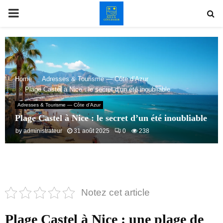
PRIMARY
MENU
Home
Adresses & Tourisme — Côte d’Azur
Plage Castel à Nice : le secret d’un été inoubliable
Adresses & Tourisme — Côte d’Azur
Plage Castel à Nice : le secret d’un été inoubliable
by
administrateur
31 août 2025
0
238
Notez cet article
Plage Castel à Nice : une plage de