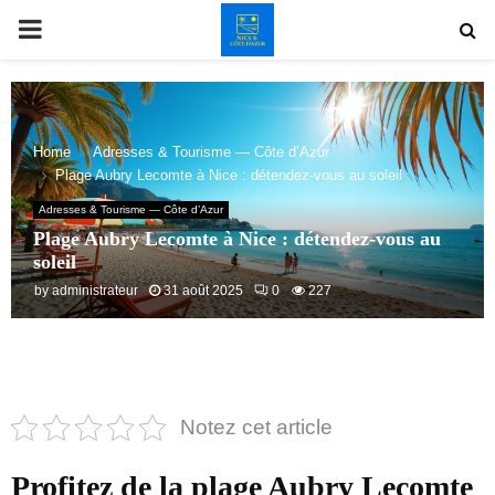
PRIMARY
MENU
Home
Adresses & Tourisme — Côte d’Azur
Plage Aubry Lecomte à Nice : détendez-vous au soleil
Adresses & Tourisme — Côte d’Azur
Plage Aubry Lecomte à Nice : détendez-vous au
soleil
by
administrateur
31 août 2025
0
227
Notez cet article
Profitez de la plage Aubry Lecomte