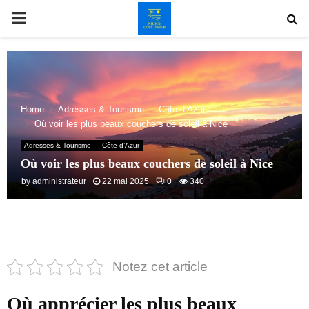
PRIMARY
MENU
Home
Adresses & Tourisme — Côte d’Azur
Où voir les plus beaux couchers de soleil à Nice
Adresses & Tourisme — Côte d’Azur
Où voir les plus beaux couchers de soleil à Nice
by
administrateur
22 mai 2025
0
340
Notez cet article
Où apprécier les plus beaux