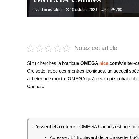
by
administrateur
10 octobre 2024
0
700
Notez cet article
Si tu cherches la boutique
OMEGA
nice
.com/visiter-c
Croisette, avec des montres iconiques, un accueil spéci
acheter une montre OMEGA qu’à ceux qui souhaitent com
Cannes.
L’essentiel a retenir :
OMEGA Cannes est une boutiqu
Adresse : 17 Boulevard de la Croisette, 06