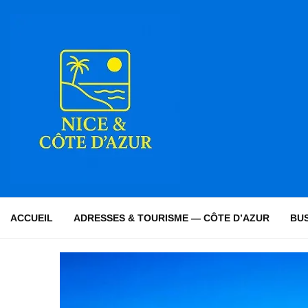
ACCUEIL
ADRESSES & TOURISME — CÔTE D’AZUR
BUS