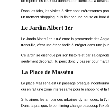
de repérer les lieux qui donnent son identité à la destin
Dans les faits, les visites à Nice sont intéressantes p
un moment shopping, puis finir par une pause au bord de
Le Jardin Albert 1èr
Le Jardin Albert 1er, situé entre la promenade des Angl
tranquille, c’est une étape facile à intégrer dans une jour
Ce jardin se distingue par son histoire et par sa capacit
seulement décoratif. Tu peux donc y passer pour marche
La Place de Masséna
La place Masséna est un passage presque incontournable 
qui en fait une zone intéressante pour le shopping et la f
Si tu aimes les ambiances urbaines dynamiques, tu t’y 
Dans la pratique, le bon timing change beaucoup l’expé