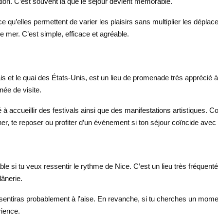
ation. C’est souvent là que le séjour devient mémorable.
arce qu’elles permettent de varier les plaisirs sans multiplier les d
 mer. C’est simple, efficace et agréable.
ais et le quai des États-Unis, est un lieu de promenade très apprécié 
née de visite.
é à accueillir des festivals ainsi que des manifestations artistiques. 
r, te reposer ou profiter d’un événement si ton séjour coïncide avec
si tu veux ressentir le rythme de Nice. C’est un lieu très fréquenté,
lânerie.
sentiras probablement à l’aise. En revanche, si tu cherches un momen
rience.