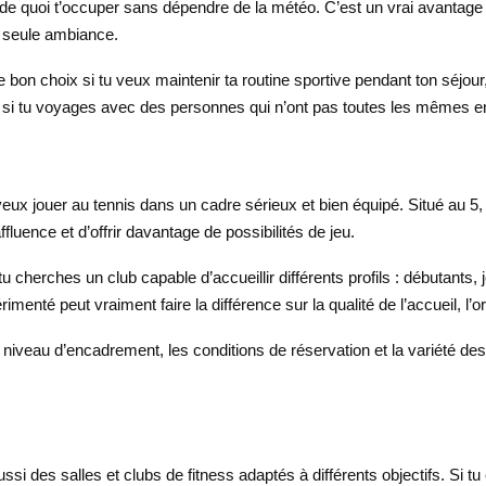
i de quoi t’occuper sans dépendre de la météo. C’est un vrai avantage s
ne seule ambiance.
le bon choix si tu veux maintenir ta routine sportive pendant ton séjou
iles si tu voyages avec des personnes qui n’ont pas toutes les mêmes e
veux jouer au tennis dans un cadre sérieux et bien équipé. Situé au 
fluence et d’offrir davantage de possibilités de jeu.
 cherches un club capable d’accueillir différents profils : débutants, 
enté peut vraiment faire la différence sur la qualité de l’accueil, l’org
e niveau d’encadrement, les conditions de réservation et la variété de
i des salles et clubs de fitness adaptés à différents objectifs. Si tu