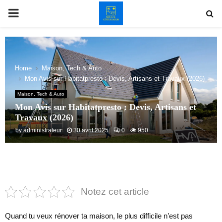
PRIMARY
MENU
Home
Maison, Tech & Auto
Mon Avis sur Habitatpresto : Devis, Artisans et Travaux (2026)
Maison, Tech & Auto
Mon Avis sur Habitatpresto : Devis, Artisans et
Travaux (2026)
by
administrateur
30 avril 2025
0
950
Notez cet article
Quand tu veux rénover ta maison, le plus difficile n’est pas