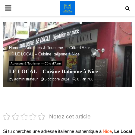
PRIMARY
MENU
Home
Adresses & Tourisme — Côte d’Azur
LE LOCAL – Cuisine Italienne à Nice
Adresses & Tourisme — Côte d’Azur
LE LOCAL – Cuisine Italienne à Nice
by
administrateur
6 octobre 2024
0
706
Notez cet article
Si tu cherches une adresse italienne authentique à
Nice
,
Le Local